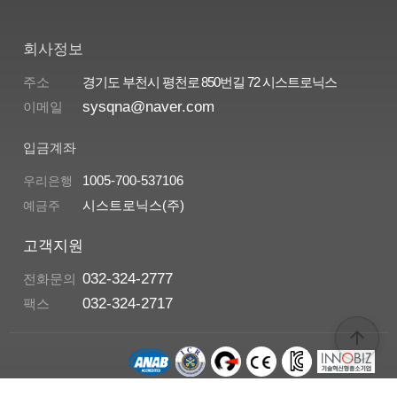
회사정보
arrow_upward
주소
경기도 부천시 평천로 850번길 72 시스트로닉스
sysqna@naver.com
이메일